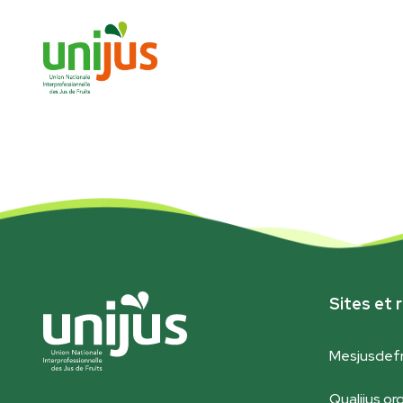
Sites et r
Mesjusdefr
Qualijus.or