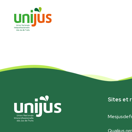
Sites et r
Mesjusdefr
Qualijus.or