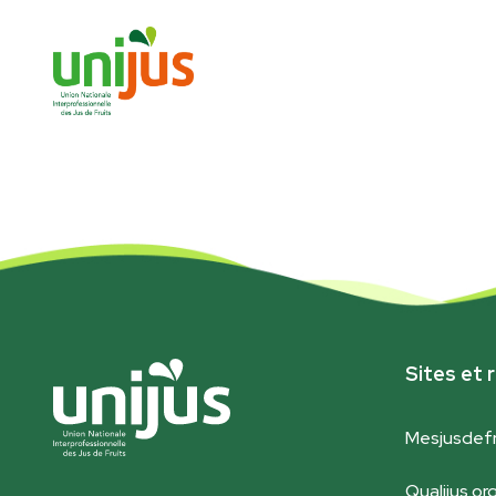
Sites et r
Mesjusdefr
Qualijus.or