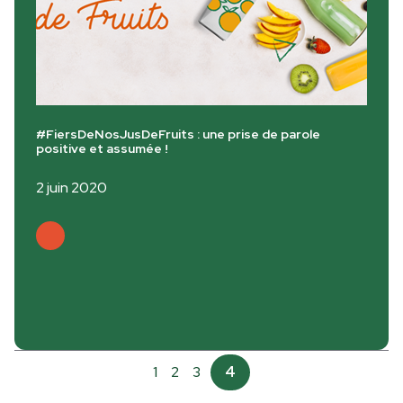
#FiersDeNosJusDeFruits : une prise de parole
positive et assumée !
2 juin 2020
Lire plus
1
2
3
4